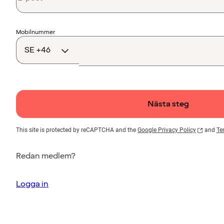
Landskod
Mobilnummer
Nästa steg
This site is protected by reCAPTCHA and the
Google Privacy Policy
and
Te
Redan medlem?
Logga in