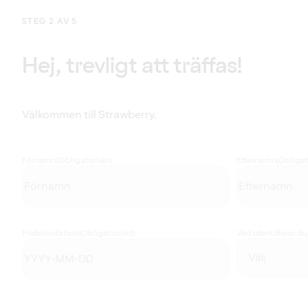
STEG 2 AV 5
Hej, trevligt att träffas!
Välkommen till Strawberry.
Förnamn
(Obligatoriskt)
Efternamn
(Obligat
Födelsedatum
(Obligatoriskt)
Vad identifierar d