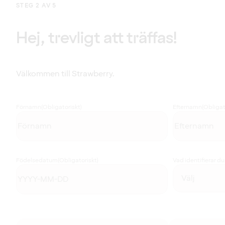
STEG 2 AV 5
Hej, trevligt att träffas!
Välkommen till Strawberry.
Förnamn
(Obligatoriskt)
Efternamn
(Obligat
Födelsedatum
(Obligatoriskt)
Vad identifierar d