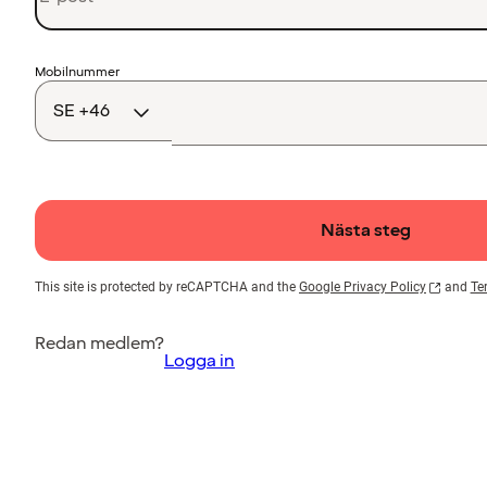
Landskod
Mobilnummer
Nästa steg
This site is protected by reCAPTCHA and the
Google Privacy Policy
and
Te
Redan medlem?
Logga in