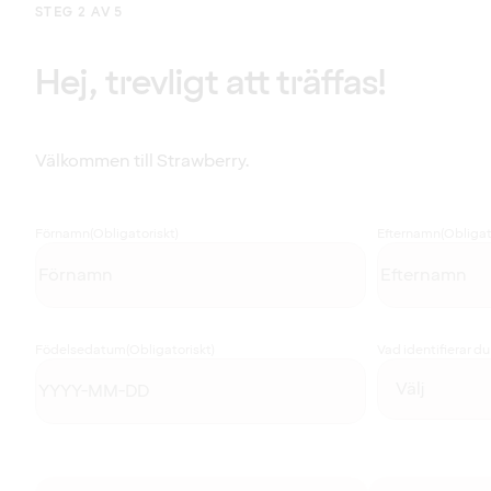
STEG 2 AV 5
Hej, trevligt att träffas!
Välkommen till Strawberry.
Förnamn
(Obligatoriskt)
Efternamn
(Obligat
Födelsedatum
(Obligatoriskt)
Vad identifierar d