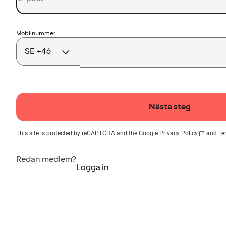
Landskod
Mobilnummer
Nästa steg
This site is protected by reCAPTCHA and the
Google Privacy Policy
and
Te
Redan medlem?
Logga in