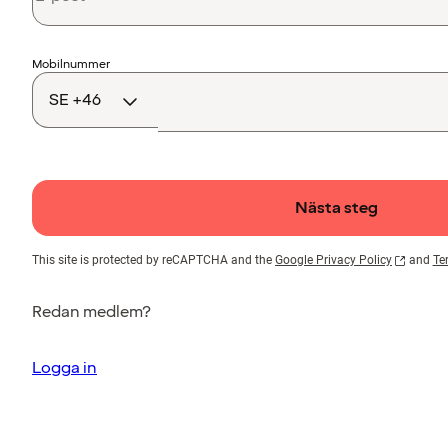
Landskod
Mobilnummer
Nästa steg
This site is protected by reCAPTCHA and the
Google Privacy Policy
and
Te
Redan medlem?
Logga in