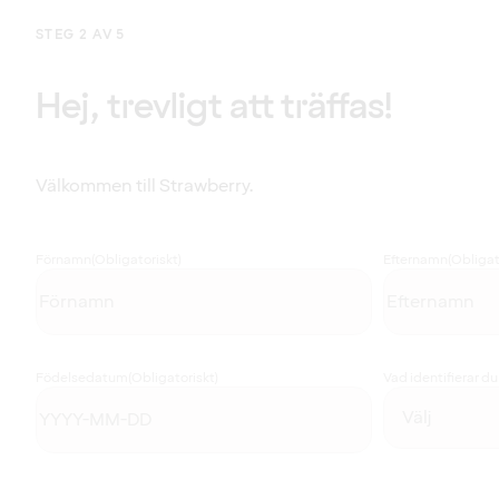
STEG 2 AV 5
Hej, trevligt att träffas!
Välkommen till Strawberry.
Förnamn
(Obligatoriskt)
Efternamn
(Obligat
Födelsedatum
(Obligatoriskt)
Vad identifierar d