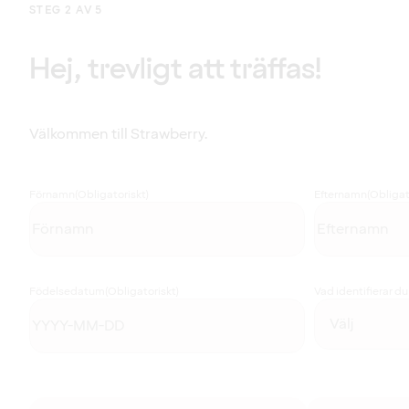
STEG 2 AV 5
Hej, trevligt att träffas!
Välkommen till Strawberry.
Förnamn
(Obligatoriskt)
Efternamn
(Obligat
Födelsedatum
(Obligatoriskt)
Vad identifierar d