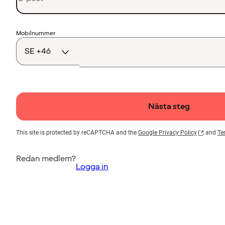
Landskod
Mobilnummer
Nästa steg
This site is protected by reCAPTCHA and the
Google Privacy Policy
and
Te
Redan medlem?
Logga in