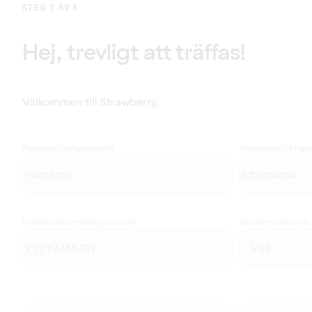
STEG 2 AV 5
Hej, trevligt att träffas!
Välkommen till Strawberry.
Förnamn
(Obligatoriskt)
Efternamn
(Obligat
Födelsedatum
(Obligatoriskt)
Vad identifierar d