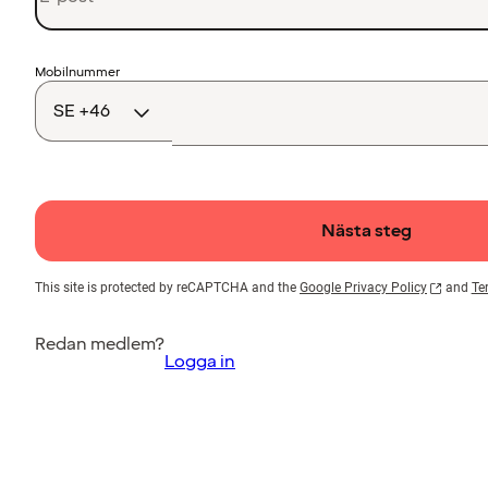
Landskod
Mobilnummer
Nästa steg
This site is protected by reCAPTCHA and the
Google Privacy Policy
and
Te
Redan medlem?
Logga in