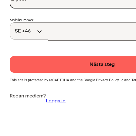
Landskod
Mobilnummer
Nästa steg
This site is protected by reCAPTCHA and the
Google Privacy Policy
and
Te
Redan medlem?
Logga in