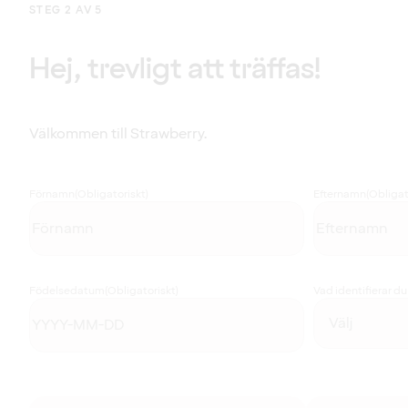
STEG 2 AV 5
Hej, trevligt att träffas!
Välkommen till Strawberry.
Förnamn
(Obligatoriskt)
Efternamn
(Obligat
Födelsedatum
(Obligatoriskt)
Vad identifierar d