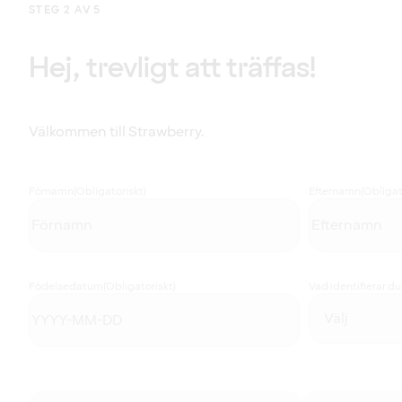
STEG 2 AV 5
Hej, trevligt att träffas!
Välkommen till Strawberry.
Förnamn
(Obligatoriskt)
Efternamn
(Obligat
Födelsedatum
(Obligatoriskt)
Vad identifierar d