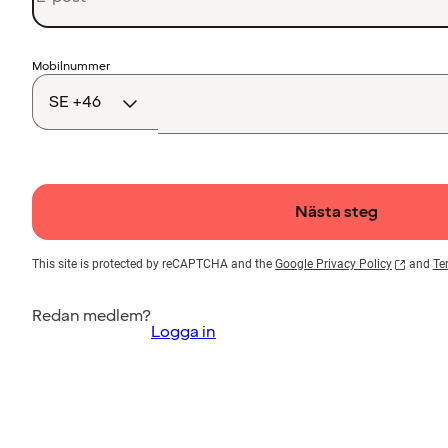
Landskod
Mobilnummer
Nästa steg
This site is protected by reCAPTCHA and the
Google Privacy Policy
and
Te
Redan medlem?
Logga in