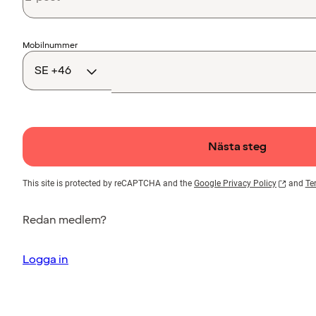
Landskod
Mobilnummer
Nästa steg
This site is protected by reCAPTCHA and the
Google Privacy Policy
and
Te
Redan medlem?
Logga in