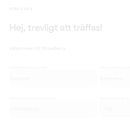
STEG 2 AV 5
Hej, trevligt att träffas!
Välkommen till Strawberry.
Förnamn
(Obligatoriskt)
Efternamn
(Obligat
Födelsedatum
(Obligatoriskt)
Vad identifierar d