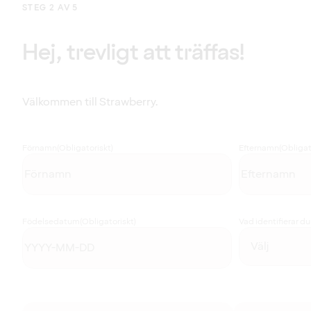
STEG 2 AV 5
Hej, trevligt att träffas!
Välkommen till Strawberry.
Förnamn
(Obligatoriskt)
Efternamn
(Obligat
Födelsedatum
(Obligatoriskt)
Vad identifierar d