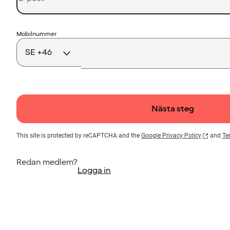
Landskod
Mobilnummer
Nästa steg
This site is protected by reCAPTCHA and the
Google Privacy Policy
and
Te
Redan medlem?
Logga in