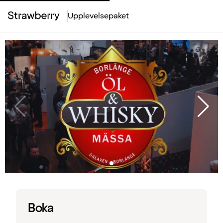
Upplevelsepaket
Top
Menu
Boka