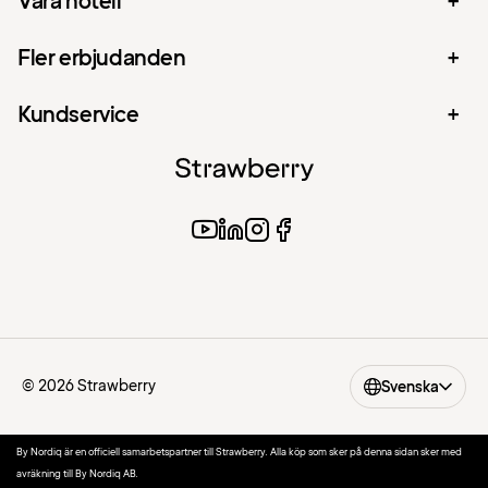
Våra hotell
Fler erbjudanden
Kundservice
© 2026 Strawberry
Svenska
By Nordiq är en officiell samarbetspartner till Strawberry. Alla köp som sker på denna sidan sker med
avräkning till By Nordiq AB.