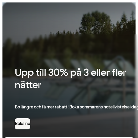
Boka
hotell
till
bästa
pris
Upp till 30% på 3 eller fler
nätter
Bo längre och få mer rabatt! Boka sommarens hotellvistelse ida
Boka nu