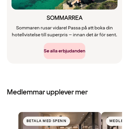
SOMMARREA
Sommaren rusar vidare! Passa på att boka din
hotellvistelse till superpris – innan det är för sent.
Se alla erbjudanden
Medlemmar upplever mer
BETALA MED SPENN
MEDLEM