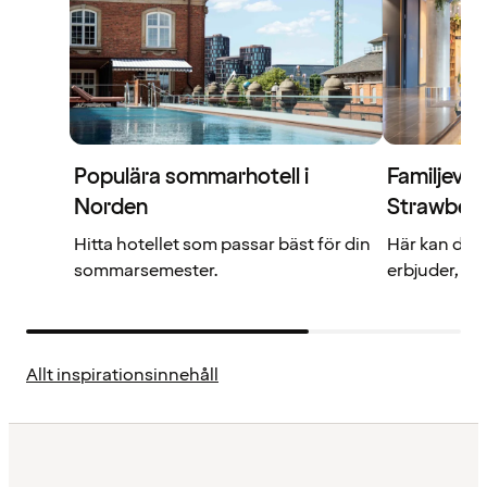
Populära sommarhotell i
Familjevän
Norden
Strawberr
Hitta hotellet som passar bäst för din
Här kan du l
sommarsemester.
erbjuder, va
Allt inspirationsinnehåll