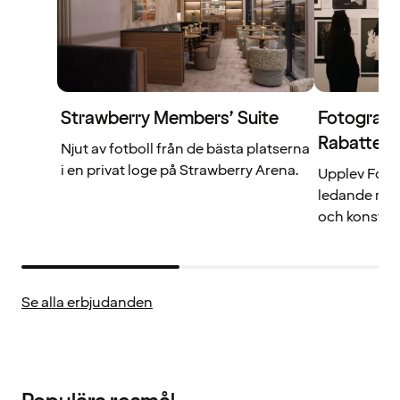
Strawberry Members’ Suite
Fotografi
Rabattera
Njut av fotboll från de bästa platserna
i en privat loge på Strawberry Arena.
Upplev Fotog
ledande möte
och konst.
Se alla erbjudanden