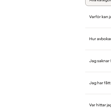
Varför kan j
Hur avbokar
Jag saknar 
Jag har fått
Var hittar j