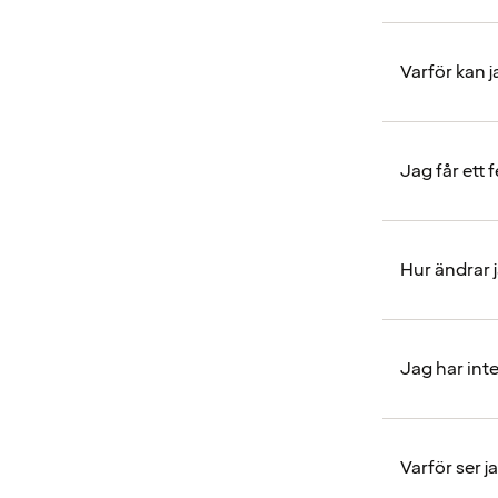
Varför kan j
Jag får ett
Hur ändrar 
Jag har int
Varför ser 