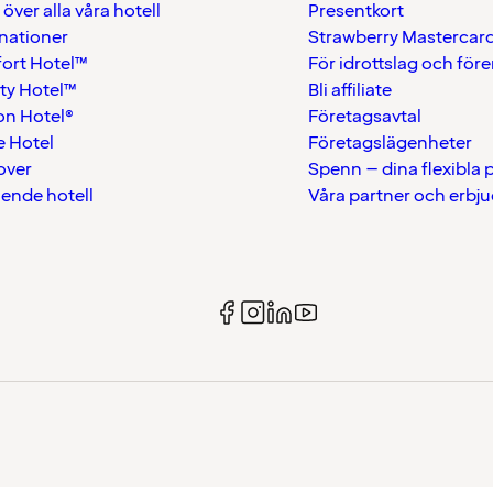
 över alla våra hotell
Presentkort
nationer
Strawberry Mastercar
ort Hotel™
För idrottslag och för
ty Hotel™
Bli affiliate
on Hotel®
Företagsavtal
 Hotel
Företagslägenheter
over
Spenn – dina flexibla
ående hotell
Våra partner och erbj