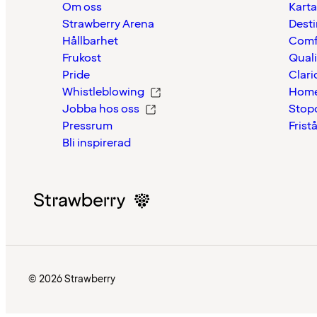
Om oss
Karta
Strawberry Arena
Desti
Hållbarhet
Comf
Frukost
Quali
Pride
Clari
Whistleblowing
Home
Jobba hos oss
Stop
Pressrum
Frist
Bli inspirerad
© 2026 Strawberry