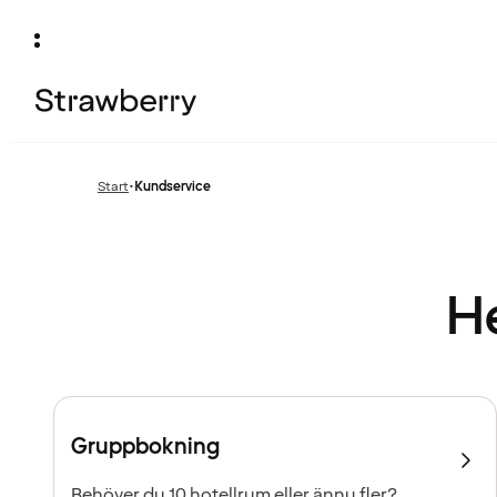
Start
•
Kundservice
He
Gruppbokning
Behöver du 10 hotellrum eller ännu fler?