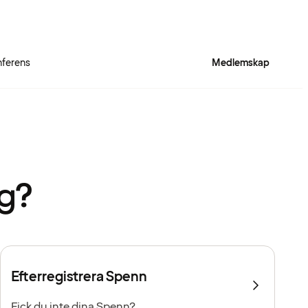
ferens
Medlemskap
ig?
Efterregistrera Spenn
Fick du inte dina Spenn?