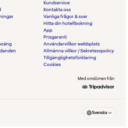
Kundservice
d
Kontakta oss
eningar
Vanliga frågor & svar
Hitta din hotellbokning
App
Prisgaranti
 poäng
Användarvillkor webbplats
udanden
Allmänna villkor / Sekretesspolicy
Tillgänglighetsförklaring
Cookies
Med omdömen från
Svenska