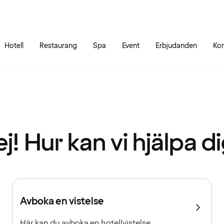
Gå till sidans innehåll
Gå till sidans huvudmeny
Hotell
Restaurang
Spa
Event
Erbjudanden
Kon
j! Hur kan vi hjälpa d
Avboka en vistelse
Här kan du avboka en hotellvistelse.