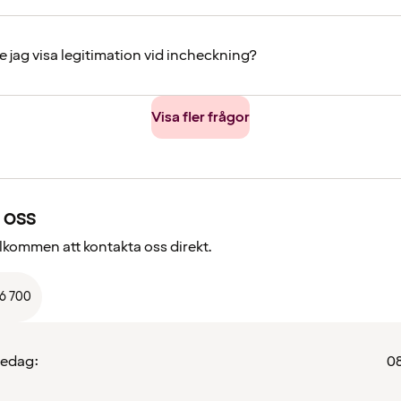
e jag visa legitimation vid incheckning?
Visa fler frågor
 oss
välkommen att kontakta oss direkt.
66 700
redag:
08