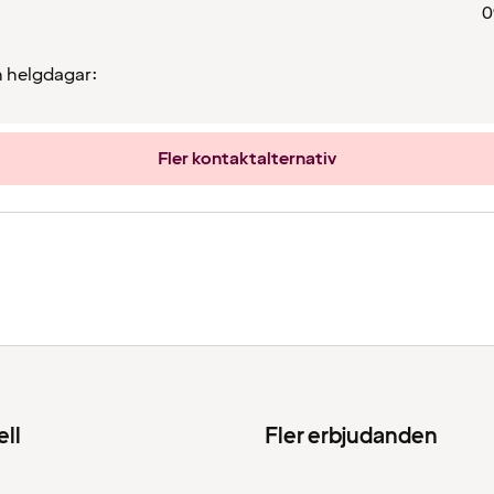
0
 helgdagar:
Fler kontaktalternativ
ell
Fler erbjudanden