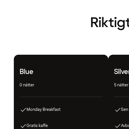
Riktig
Blue
Silve
0 nätter
5 nätter
Monday Breakfast
Sen
Gratis kaffe
Avbo