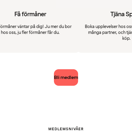
Få förmåner
Tjäna S
förmåner väntar på dig! Ju mer du bor
Boka upplevelser hos oss
hos oss, ju fler förmåner får du.
många partner, och tjä
köp.
Bli medlem
MEDLEMSNIVÅER