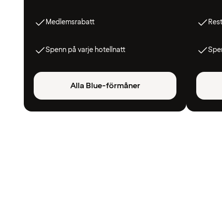
Medlemsrabatt
Res
Spenn på varje hotellnatt
Spen
Alla Blue-förmåner