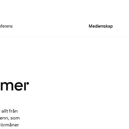
ferens
Medlemskap
 mer
allt från
Spenn, som
 förmåner