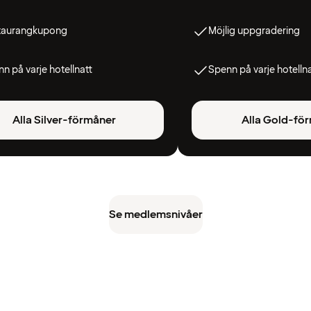
taurangkupong
Möjlig uppgradering
n på varje hotellnatt
Spenn på varje hotelln
Alla Silver-förmåner
Alla Gold-fö
Se medlemsnivåer