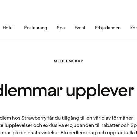
Gå till sidans innehåll
Gå till sidans huvudmeny
Hotell
Restaurang
Spa
Event
Erbjudanden
Kon
MEDLEMSKAP
lemmar upplever
em hos Strawberry får du tillgång till en värld av förmåner – 
ellupplevelser och exklusiva erbjudanden till rabatter och 
ndas på din nästa vistelse. Bli medlem idag och upptäck alla