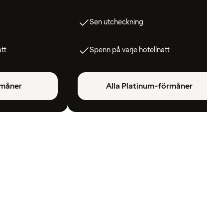
Sen utcheckning
att
Spenn på varje hotellnatt
rmåner
Alla Platinum-förmåner