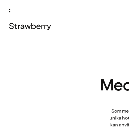
Med
Som medl
unika hot
kan anvä