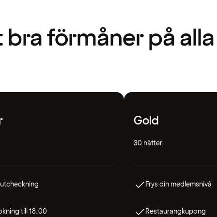
t bra förmåner på alla
r
Gold
30 nätter
 utcheckning
Frys din medlemsnivå
kning till 18.00
Restaurangkupong