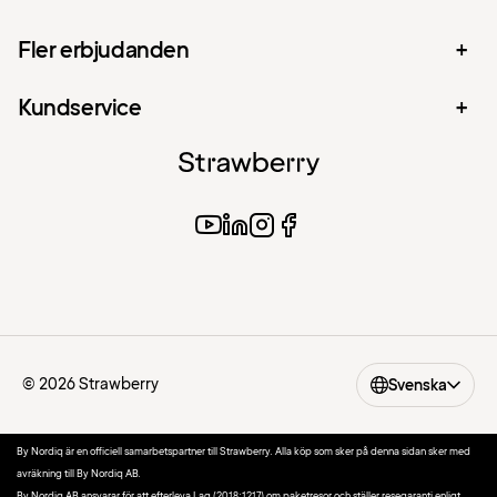
Fler erbjudanden
Kundservice
© 2026 Strawberry
Svenska
By Nordiq är en officiell samarbetspartner till Strawberry. Alla köp som sker på denna sidan sker med
avräkning till By Nordiq AB.
By Nordiq AB ansvarar för att efterleva Lag (2018:1217) om paketresor och ställer resegaranti enligt