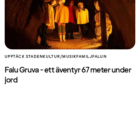
UPPTÄCK STADEN
KULTUR/MUSIK
FAMILJ
FALUN
Falu Gruva - ett äventyr 67 meter under
jord
Följ med på en resa under jord!
Boka
Om Strawberry