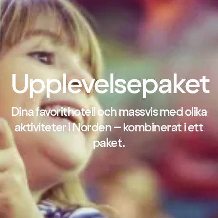
Upplevelsepaket
Dina favorithotell och massvis med olika
aktiviteter i Norden – kombinerat i ett
paket.