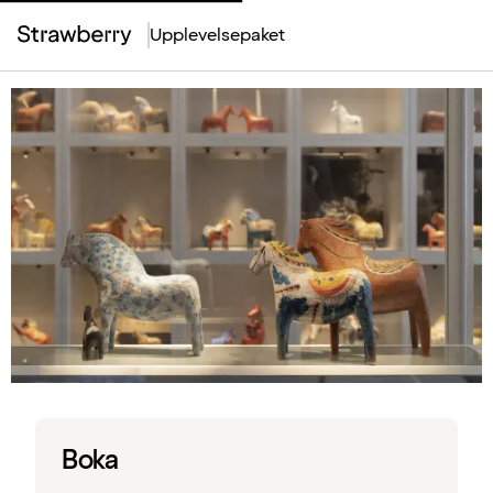
Upplevelsepaket
Top
Menu
Boka