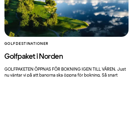
GOLF
DESTINATIONER
Golfpaket i Norden
GOLFPAKETEN ÖPPNAS FÖR BOKNING IGEN TILL VÅREN. Just
nu väntar vi på att banorna ska öppna för bokning. Så snart
starttiderna släpps blir
Boka
Om Strawberry