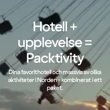
Hotell +
upplevelse =
Packtivity
Dina favorithotell och massvis av olika
aktiviteter i Norden - kombinerat i ett
paket.