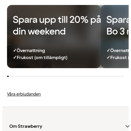
Spara upp till 20% på
Spara
din weekend
Bo 3 
✓
Övernattning
✓
Övernatt
✓
Frukost (om tillämpligt)
✓
Frukost (
Våra erbjudanden
Om Strawberry