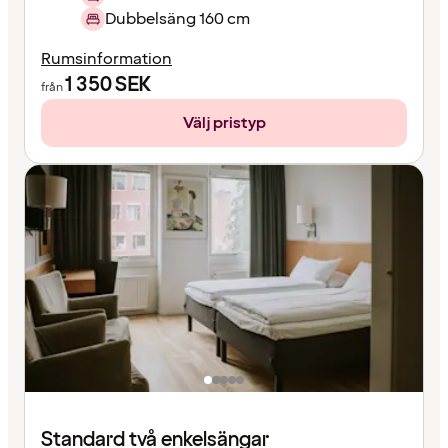
Dubbelsäng 160 cm
Rumsinformation
1 350
SEK
från
Välj pristyp
Standard två enkelsängar