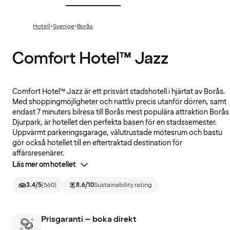
·
·
Hotell
Sverige
Borås
Comfort Hotel™ Jazz
Comfort Hotel™ Jazz är ett prisvärt stadshotell i hjärtat av Borås.
Med shoppingmöjligheter och nattliv precis utanför dörren, samt
endast 7 minuters bilresa till Borås mest populära attraktion Borås
Djurpark, är hotellet den perfekta basen för en stadssemester.
Uppvärmt parkeringsgarage, välutrustade mötesrum och bastu
gör också hotellet till en eftertraktad destination för
affärsresenärer.
Läs mer om hotellet
3.4
/5
(
560
)
8.6
/10
Sustainability rating
Prisgaranti – boka direkt