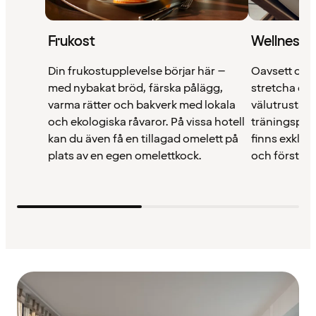
Frukost
Wellness
Din frukostupplevelse börjar här –
Oavsett om 
med nybakat bröd, färska pålägg,
stretcha elle
varma rätter och bakverk med lokala
välutrustade
och ekologiska råvaror. På vissa hotell
träningspass
kan du även få en tillagad omelett på
finns exklus
plats av en egen omelettkock.
och förstkla