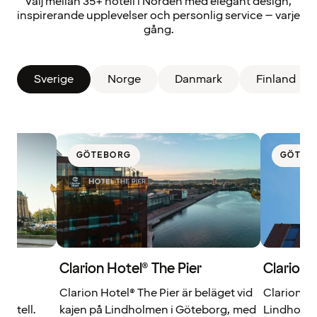
Välj mellan 35+ hotell i Norden med elegant design,
inspirerande upplevelser och personlig service – varje
gång.
Sverige
Norge
Danmark
Finland
GÖTEBORG
GÖTEB
Clarion Hotel® The Pier
Clarion 
 av
Clarion Hotel® The Pier är beläget vid
Clarion Ho
hotell.
kajen på Lindholmen i Göteborg, med
Lindholmen