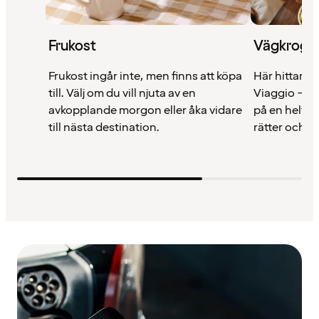
Frukost
Vägkrog
Frukost ingår inte, men finns att köpa
Här hittar d
till. Välj om du vill njuta av en
Viaggio – e
avkopplande morgon eller åka vidare
på en helt n
till nästa destination.
rätter och d