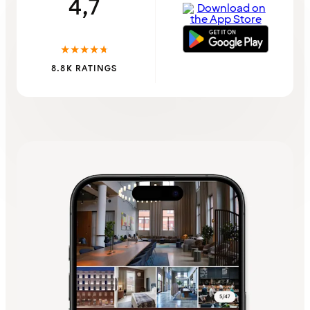
4,7
★
★
★
★
★
8.8K RATINGS