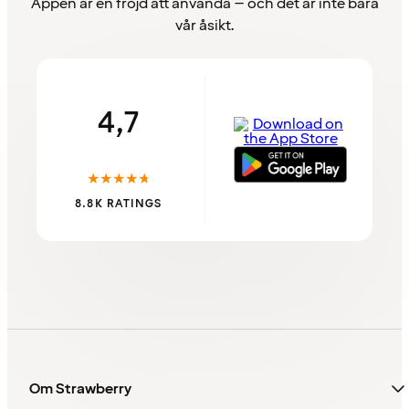
Appen är en fröjd att använda – och det är inte bara
vår åsikt.
4,7
★
★
★
★
★
8.8K RATINGS
Om Strawberry