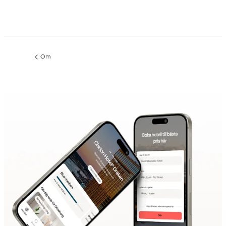
Om
Föregående
sida: