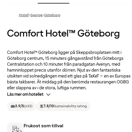
·
·
Hotell
Sverige
Göteborg
Comfort Hotel™ Göteborg
Comfort Hotel™ Göteborg ligger på Skeppsbroplatsen mitt i
Göteborg centrum, 15 minuters gångavstånd från Göteborgs
Centralstation och 10 minuter från paradgatan Avenyn, med
hamninloppet precis utanför dörren. Njut av den fantastiska
utsikten vid solnedgången med ett glas på TaKeT – en av Europas
bästa takbarer. Ät middag på den berömda restaurangen OGBG
eller slappna av i de stora, luftiga rummen.
Läs mer om hotellet
3.9
/5
(
633
)
7.8
/10
Sustainability rating
Frukost som tillval