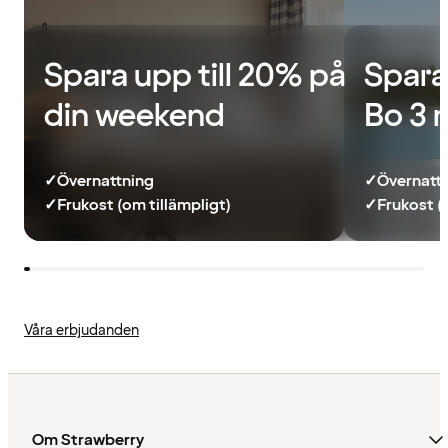
Spara upp till 20% på
Spara
din weekend
Bo 3 
✓
Övernattning
✓
Övernatt
✓
Frukost (om tillämpligt)
✓
Frukost (
Våra erbjudanden
Om Strawberry