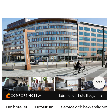
5
/
22
Läs mer om hotellkedjan
COMFORT HOTEL™
Om hotellet
Hotellrum
Service och bekvämlighet