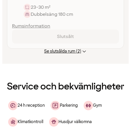
23-30 m²
Dubbelsäng 180 cm
Rumsinformation
Slutsålt
Se slutsålda rum (2)
Innehållet
har
laddats
Service och bekvämligheter
24 h reception
Parkering
Gym
Klimatkontroll
Husdjur välkomna