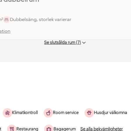
m²
Dubbelsäng, storlek varierar
ation
Se slutsålda rum (7)
Klimatkontroll
Room service
Husdjur välkomna
t
Restaurang
Bagagerum
Se alla bekvämligheter