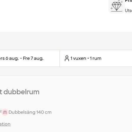
Pri
Uts
rs 6 aug. - Fre 7 aug.
1 vuxen • 1 rum
 dubbelrum
²
Dubbelsäng 140 cm
ation