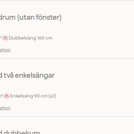
rum (utan fönster)
²
Dubbelsäng 160 cm
ation
 två enkelsängar
m²
Enkelsäng 90 cm (x2)
ation
d dubbelrum