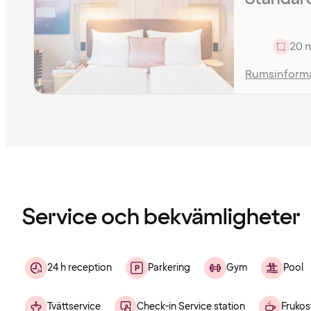
20 
Rumsinform
Innehållet
har
laddats
Service och bekvämligheter
24 h reception
Parkering
Gym
Pool
Tvättservice
Check-in Service station
Frukos