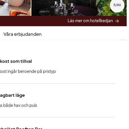
5
/
86
Läs mer om hotellkedjan
Våra erbjudanden
kost som tillval
kost ingår beroende på pristyp
agbart läge
a både hav och puls