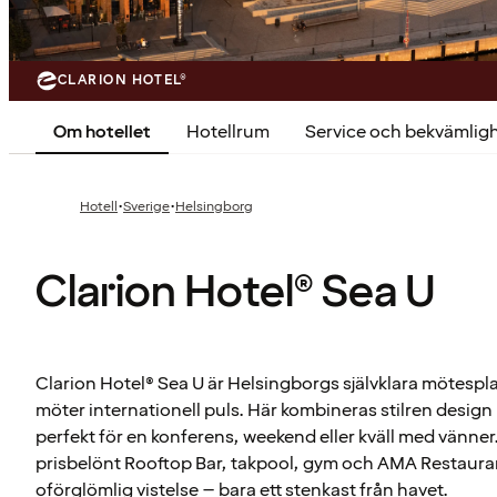
CLARION HOTEL®
Om hotellet
Hotellrum
Service och bekvämlig
·
·
Hotell
Sverige
Helsingborg
Clarion Hotel® Sea U
Clarion Hotel® Sea U är Helsingborgs självklara mötespl
möter internationell puls. Här kombineras stilren desig
perfekt för en konferens, weekend eller kväll med vänner
prisbelönt Rooftop Bar, takpool, gym och AMA Restaurant 
oförglömlig vistelse – bara ett stenkast från havet.