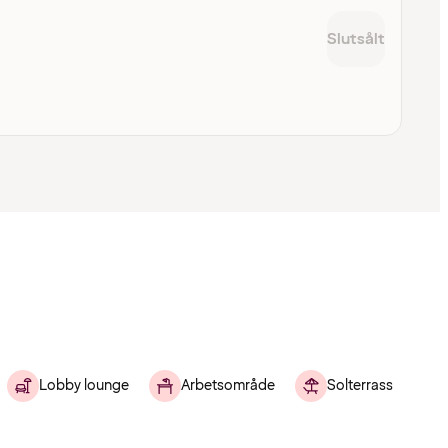
Slutsålt
Lobby lounge
Arbetsområde
Solterrass