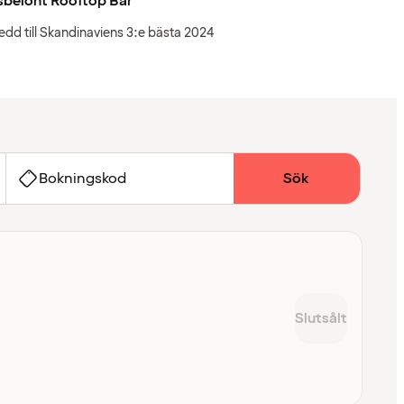
sbelönt Rooftop Bar
edd till Skandinaviens 3:e bästa 2024
Bokningskod
Sök
Slutsålt