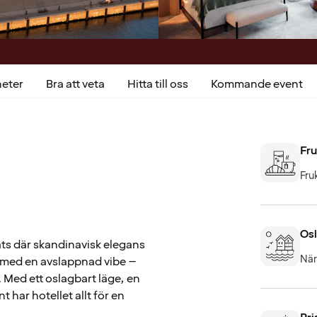
heter
Bra att veta
Hitta till oss
Kommande event
Fru
Fru
Osl
ats där skandinavisk elegans
När
n med en avslappnad vibe –
. Med ett oslagbart läge, en
har hotellet allt för en