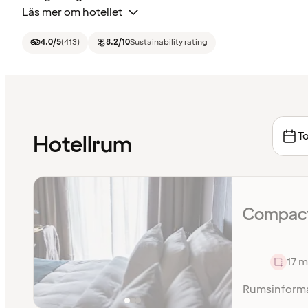
Läs mer om hotellet
4.0
/5
(
413
)
8.2
/10
Sustainability rating
To
Hotellrum
Compact
17 m
Rumsinform