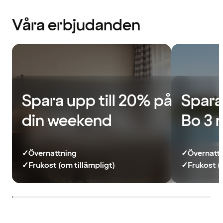
Våra erbjudanden
Spara upp till 20% på
Spara
din weekend
Bo 3 
✓
Övernattning
✓
Övernatt
✓
Frukost (om tillämpligt)
✓
Frukost (