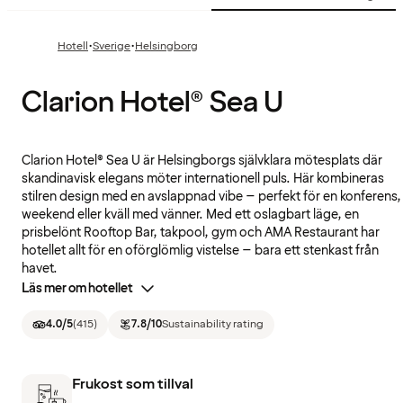
·
·
Hotell
Sverige
Helsingborg
Clarion Hotel® Sea U
Clarion Hotel® Sea U är Helsingborgs självklara mötesplats där
skandinavisk elegans möter internationell puls. Här kombineras
stilren design med en avslappnad vibe – perfekt för en konferens,
weekend eller kväll med vänner. Med ett oslagbart läge, en
prisbelönt Rooftop Bar, takpool, gym och AMA Restaurant har
hotellet allt för en oförglömlig vistelse – bara ett stenkast från
havet.
Läs mer om hotellet
4.0
/5
(
415
)
7.8
/10
Sustainability rating
Frukost som tillval