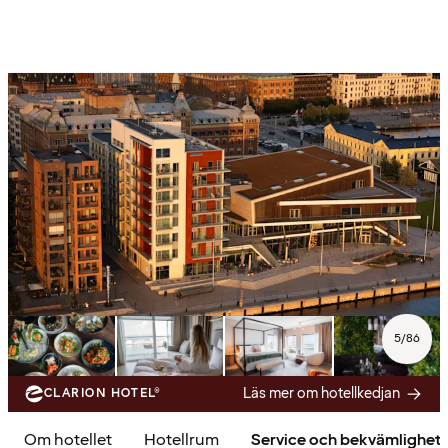
5
/
86
Läs mer om hotellkedjan
CLARION HOTEL®
Om hotellet
Hotellrum
Service och bekvämlighet