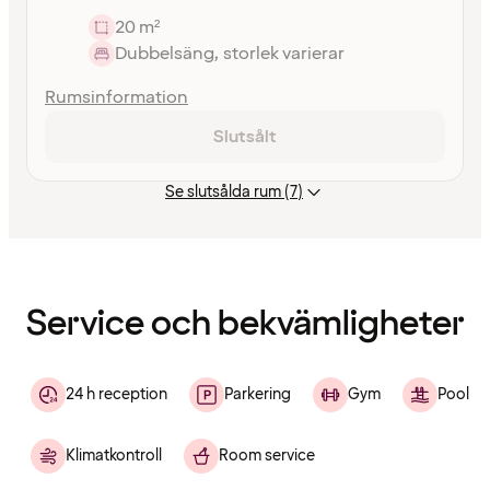
20 m²
Dubbelsäng, storlek varierar
Rumsinformation
Slutsålt
Se slutsålda rum (7)
Innehållet
har
laddats
Service och bekvämligheter
24 h reception
Parkering
Gym
Pool
Klimatkontroll
Room service