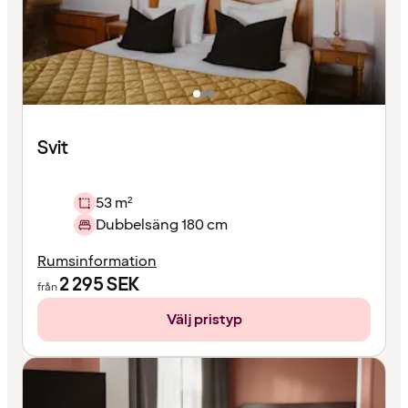
Svit
53 m²
Dubbelsäng 180 cm
Rumsinformation
2 295
SEK
från
Välj pristyp