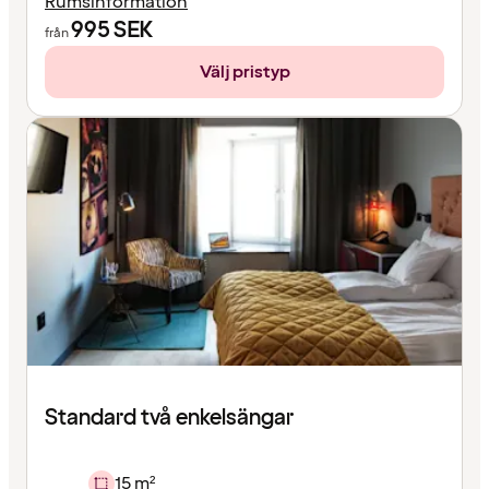
Rumsinformation
995
SEK
från
Välj pristyp
Standard två enkelsängar
15 m²