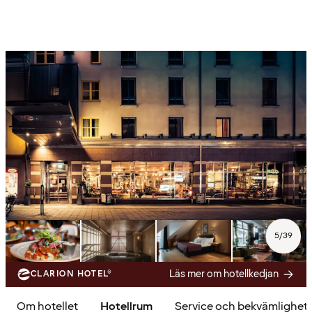
5
/
39
Läs mer om hotellkedjan
CLARION HOTEL®
Om hotellet
Hotellrum
Service och bekvämlighet