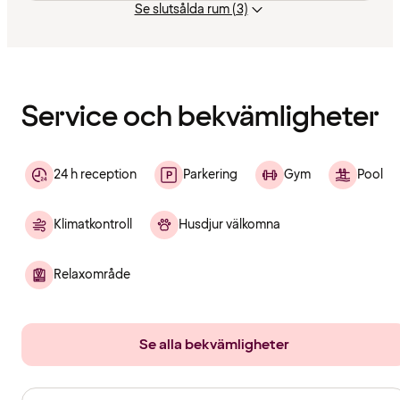
Se slutsålda rum (3)
Innehållet
har
laddats
Service och bekvämligheter
24 h reception
Parkering
Gym
Pool
Klimatkontroll
Husdjur välkomna
Relaxområde
Se alla bekvämligheter