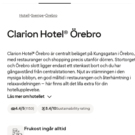
·
·
Hotell
Sverige
Örebro
Clarion Hotel® Örebro
Clarion Hotel® Örebro är centralt beläget på Kungsgatan i Örebro,
med restauranger och shopping precis utanför dörren. Stortorge
och Örebro slott ligger endast ett stenkast bort och du har
gångavstånd från centralstationen. Njut av stämningen i den
mysiga lobbyn, en god måltid i restaurangen och återhämtning i
relaxavdelningen – här finns allt det lilla extra för din
hotellupplevelse.
Läs mer om hotellet
4.4
/5
(
1153
)
8.4
/10
Sustainability rating
Frukost ingår alltid