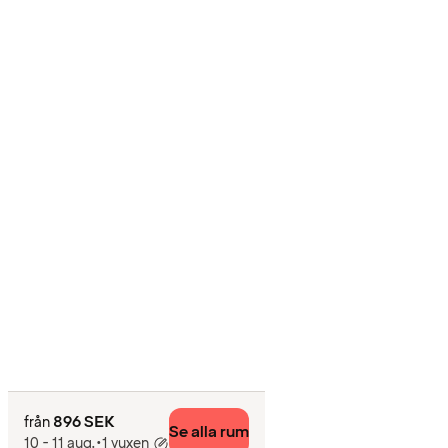
896 SEK
från
Se alla rum
10 - 11 aug.
•
1 vuxen