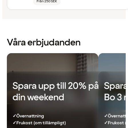
Från 250 SEK
Våra erbjudanden
Spara upp till 20% på
Spara
din weekend
Bo 3 
✓
Övernattning
✓
Övernatt
✓
Frukost (om tillämpligt)
✓
Frukost (