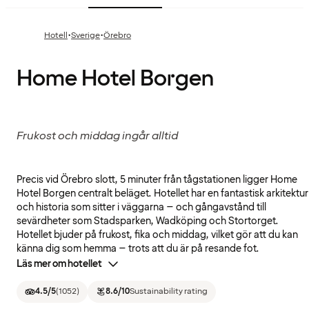
·
·
Hotell
Sverige
Örebro
Home Hotel Borgen
Frukost och middag ingår alltid
Precis vid Örebro slott, 5 minuter från tågstationen ligger Home
Hotel Borgen centralt beläget. Hotellet har en fantastisk arkitektur
och historia som sitter i väggarna – och gångavstånd till
sevärdheter som Stadsparken, Wadköping och Stortorget.
Hotellet bjuder på frukost, fika och middag, vilket gör att du kan
känna dig som hemma – trots att du är på resande fot.
Läs mer om hotellet
4.5
/5
(
1052
)
8.6
/10
Sustainability rating