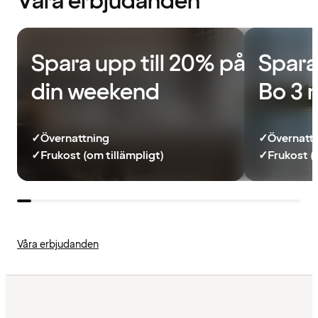
Våra erbjudanden
Spara upp till 20% på
Spara
din weekend
Bo 3 
✓
Övernattning
✓
Övernatt
✓
Frukost (om tillämpligt)
✓
Frukost (
Våra erbjudanden