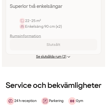
Superior två enkelsängar
22-25 m²
Enkelsäng 90 cm (x2)
Rumsinformation
Slutsålt
Se slutsålda rum (2)
Innehållet
har
laddats
Service och bekvämligheter
24 h reception
Parkering
Gym