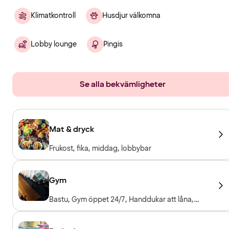
Klimatkontroll
Husdjur välkomna
Lobby lounge
Pingis
Se alla bekvämligheter
Mat & dryck
Frukost, fika, middag, lobbybar
Gym
Bastu, Gym öppet 24/7, Handdukar att låna,
Träningsmaskiner, Fria vikter