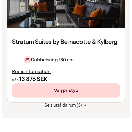
Stratum Suites by Bernadotte & Kylberg
Dubbelsäng 180 cm
Rumsinformation
13 876
SEK
från
Välj pristyp
Se slutsålda rum (3)
Innehållet
har
laddats