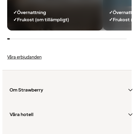
✓
Övernattning
✓
Övernatt
✓
Frukost (om tillämpligt)
✓
Frukost (
Våra erbjudanden
Om Strawberry
Våra hotell