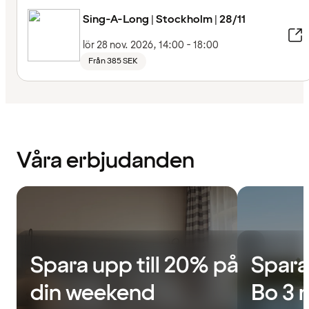
Sing-A-Long | Stockholm | 28/11
lör 28 nov. 2026, 14:00 - 18:00
Från 385 SEK
Våra erbjudanden
Spara upp till 20% på
Spara
din weekend
Bo 3 