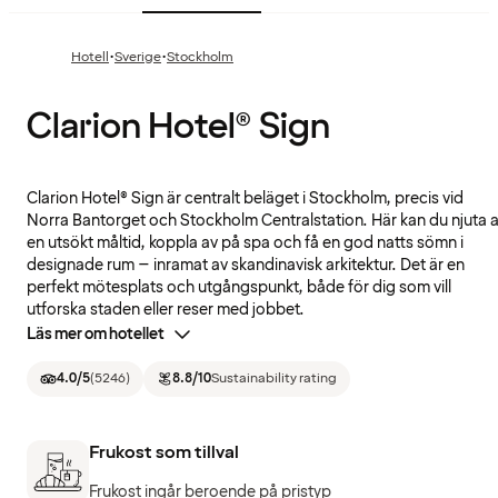
·
·
Hotell
Sverige
Stockholm
Clarion Hotel® Sign
Clarion Hotel® Sign är centralt beläget i Stockholm, precis vid
Norra Bantorget och Stockholm Centralstation. Här kan du njuta 
en utsökt måltid, koppla av på spa och få en god natts sömn i
designade rum – inramat av skandinavisk arkitektur. Det är en
perfekt mötesplats och utgångspunkt, både för dig som vill
utforska staden eller reser med jobbet.
Läs mer om hotellet
4.0
/5
(
5246
)
8.8
/10
Sustainability rating
Frukost som tillval
Frukost ingår beroende på pristyp