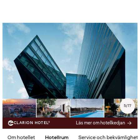
5
/
77
Läs mer om hotellkedjan
CLARION HOTEL®
Om hotellet
Hotellrum
Service och bekvämlighet