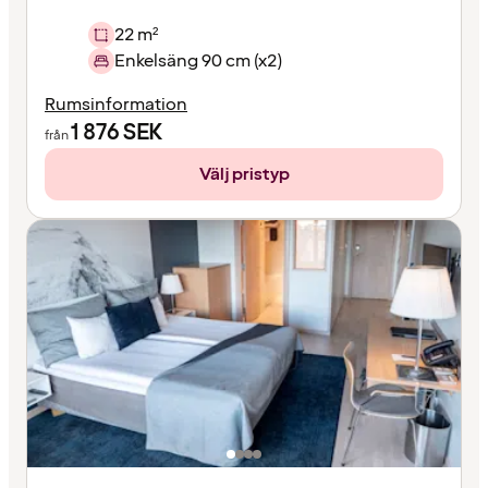
22 m²
Enkelsäng 90 cm (x2)
Rumsinformation
1 876
SEK
från
Välj pristyp