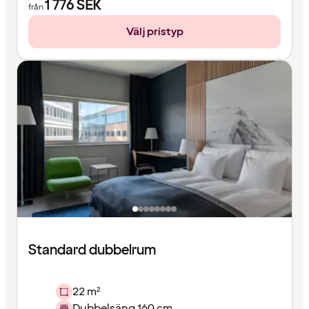
1 776
SEK
från
Välj pristyp
Standard dubbelrum
22 m²
Dubbelsäng 160 cm