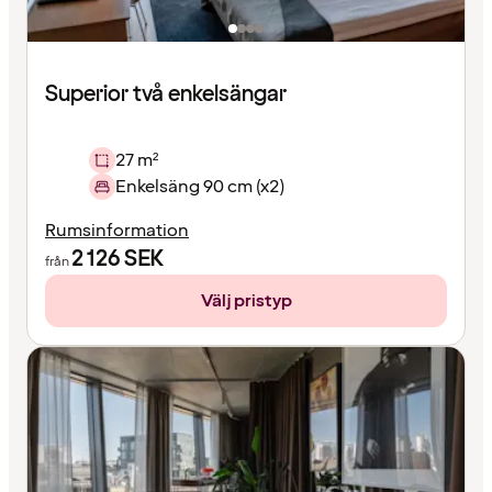
Superior två enkelsängar
27 m²
Enkelsäng 90 cm (x2)
Rumsinformation
2 126
SEK
från
Välj pristyp