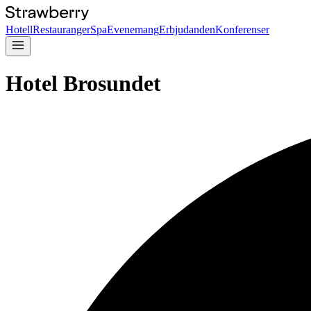
Hotell
Restauranger
Spa
Evenemang
Erbjudanden
Konferenser
Hotel Brosundet