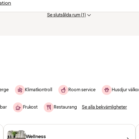
ation
Se slutsålda rum (1)
erge
Klimatkontroll
Room service
Husdjur välk
bar
Frukost
Restaurang
Se alla bekvämligheter
Wellness