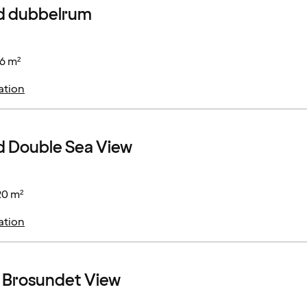
d dubbelrum
6 m²
ation
d Double Sea View
20 m²
ation
 Brosundet View