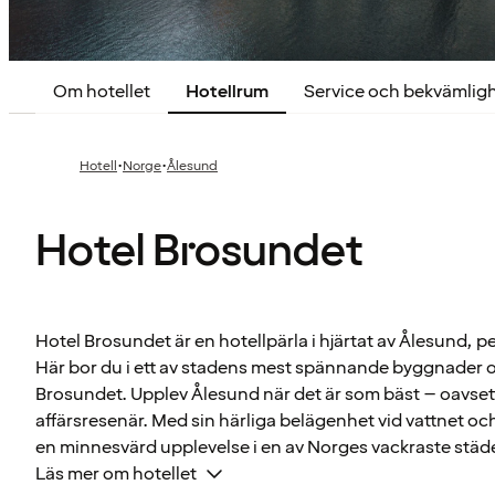
Om hotellet
Hotellrum
Service och bekvämlig
·
·
Hotell
Norge
Ålesund
Hotel Brosundet
Hotel Brosundet är en hotellpärla i hjärtat av Ålesund, pe
Här bor du i ett av stadens mest spännande byggnader o
Brosundet. Upplev Ålesund när det är som bäst – oavsett 
affärsresenär. Med sin härliga belägenhet vid vattnet o
en minnesvärd upplevelse i en av Norges vackraste städe
Läs mer om hotellet