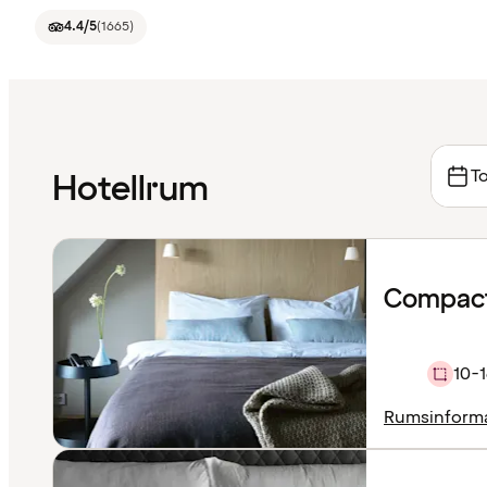
4.4
/5
(
1665
)
To
Hotellrum
Compact
10-1
Rumsinform