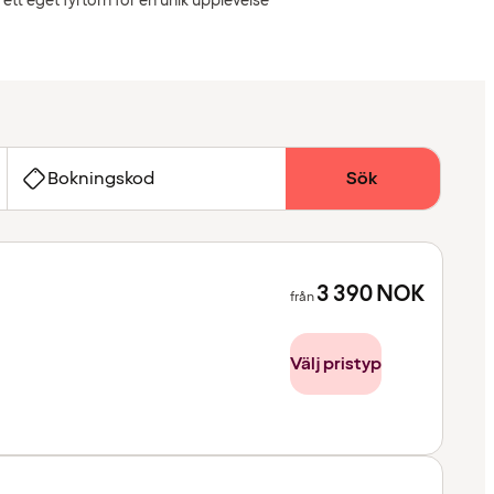
i ett eget fyrtorn för en unik upplevelse
Bokningskod
Sök
3 390
NOK
från
Välj pristyp