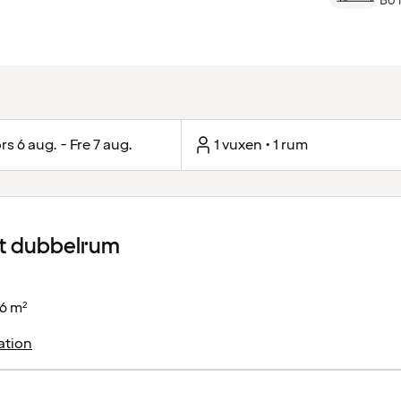
Bo 
rs 6 aug. - Fre 7 aug.
1 vuxen • 1 rum
 dubbelrum
6 m²
ation