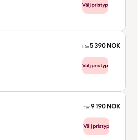
Välj pristyp
5 390
NOK
från
Välj pristyp
9 190
NOK
från
Välj pristyp