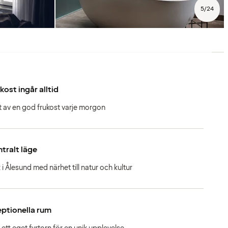
5
/
24
kost ingår alltid
t av en god frukost varje morgon
tralt läge
t i Ålesund med närhet till natur och kultur
ptionella rum