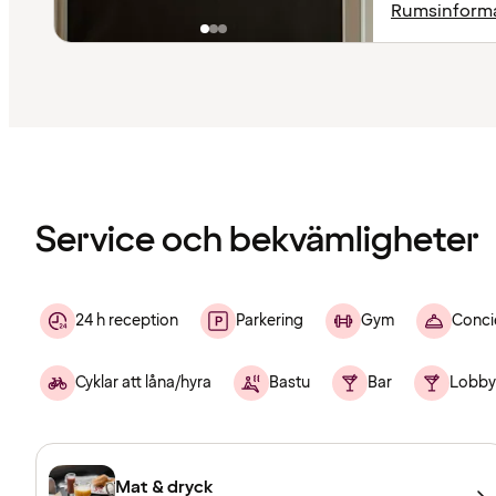
Rumsinform
Innehållet
har
laddats
Service och bekvämligheter
24 h reception
Parkering
Gym
Conci
Cyklar att låna/hyra
Bastu
Bar
Lobby
Mat & dryck