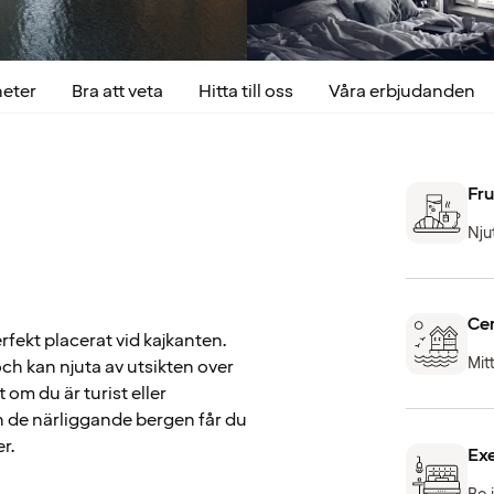
heter
Bra att veta
Hitta till oss
Våra erbjudanden
Fru
Nju
Cen
rfekt placerat vid kajkanten.
Mit
ch kan njuta av utsikten over
om du är turist eller
ch de närliggande bergen får du
r.
Exe