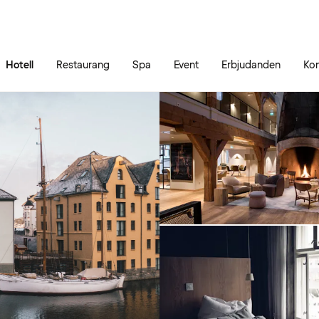
Gå till sidans innehåll
Gå till sidans huvudmeny
Hotell
Restaurang
Spa
Event
Erbjudanden
Kon