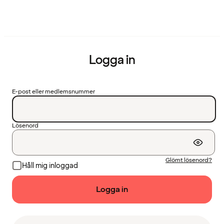
Logga in
E-post eller medlemsnummer
Lösenord
Glömt lösenord?
Håll mig inloggad
Logga in