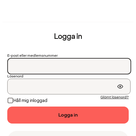
Logga in
E-post eller medlemsnummer
Lösenord
Glömt lösenord?
Håll mig inloggad
Logga in