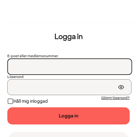
Logga in
E-post eller medlemsnummer
Lösenord
Glömt lösenord?
Håll mig inloggad
Logga in