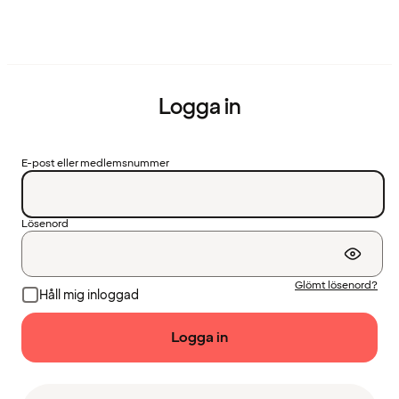
Logga in
E-post eller medlemsnummer
Lösenord
Glömt lösenord?
Håll mig inloggad
Logga in