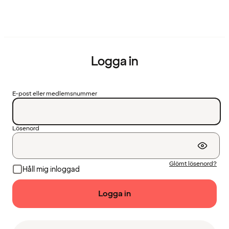
Logga in
E-post eller medlemsnummer
Lösenord
Glömt lösenord?
Håll mig inloggad
Logga in