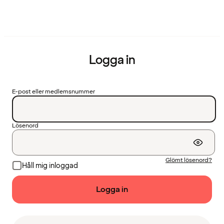
Logga in
E-post eller medlemsnummer
Lösenord
Glömt lösenord?
Håll mig inloggad
Logga in