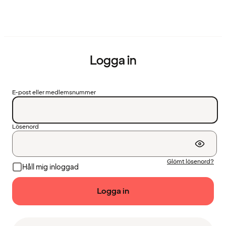
Logga in
E-post eller medlemsnummer
Lösenord
Glömt lösenord?
Håll mig inloggad
Logga in