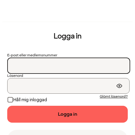
Logga in
E-post eller medlemsnummer
Lösenord
Glömt lösenord?
Håll mig inloggad
Logga in