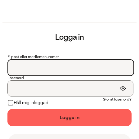
Logga in
E-post eller medlemsnummer
Lösenord
Glömt lösenord?
Håll mig inloggad
Logga in