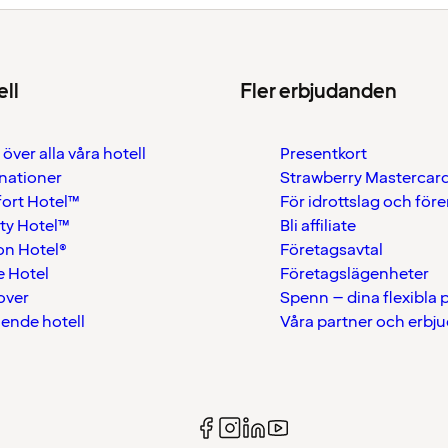
ell
Fler erbjudanden
 över alla våra hotell
Presentkort
nationer
Strawberry Mastercar
ort Hotel™
För idrottslag och för
ty Hotel™
Bli affiliate
on Hotel®
Företagsavtal
 Hotel
Företagslägenheter
over
Spenn – dina flexibla
ående hotell
Våra partner och erbj