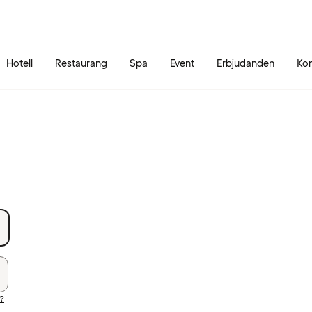
Gå till sidans innehåll
Gå till sidans huvudmeny
Hotell
Restaurang
Spa
Event
Erbjudanden
Kon
d?