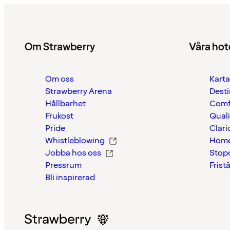
Om Strawberry
Våra hot
Om oss
Karta
Strawberry Arena
Desti
Hållbarhet
Comf
Frukost
Quali
Pride
Clari
Whistleblowing
Home
Jobba hos oss
Stop
Pressrum
Frist
Bli inspirerad