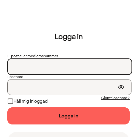
Logga in
E-post eller medlemsnummer
Lösenord
Glömt lösenord?
Håll mig inloggad
Logga in