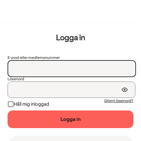
Logga in
E-post eller medlemsnummer
Lösenord
Glömt lösenord?
Håll mig inloggad
Logga in