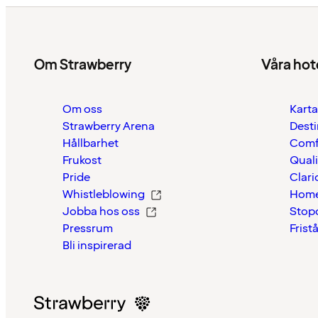
Om Strawberry
Våra hot
Om oss
Karta
Strawberry Arena
Desti
Hållbarhet
Comf
Frukost
Quali
Pride
Clari
Whistleblowing
Home
Jobba hos oss
Stop
Pressrum
Frist
Bli inspirerad