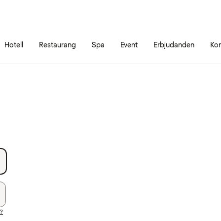
Gå till sidans innehåll
Gå till sidans huvudmeny
Hotell
Restaurang
Spa
Event
Erbjudanden
Kon
d?