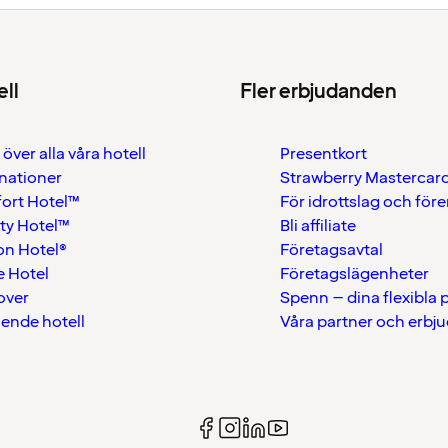
ell
Fler erbjudanden
 över alla våra hotell
Presentkort
nationer
Strawberry Mastercar
ort Hotel™
För idrottslag och för
ty Hotel™
Bli affiliate
on Hotel®
Företagsavtal
 Hotel
Företagslägenheter
over
Spenn – dina flexibla
ående hotell
Våra partner och erbj