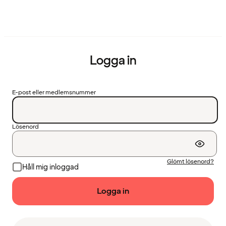
Logga in
E-post eller medlemsnummer
Lösenord
Glömt lösenord?
Håll mig inloggad
Logga in