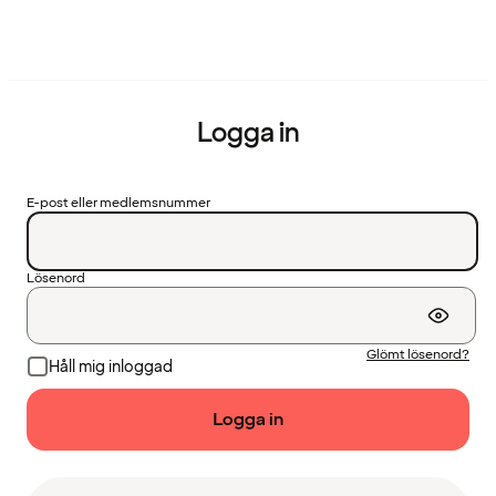
Logga in
E-post eller medlemsnummer
Lösenord
Glömt lösenord?
Håll mig inloggad
Logga in