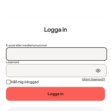
Logga in
E-post eller medlemsnummer
Lösenord
Glömt lösenord?
Håll mig inloggad
Logga in