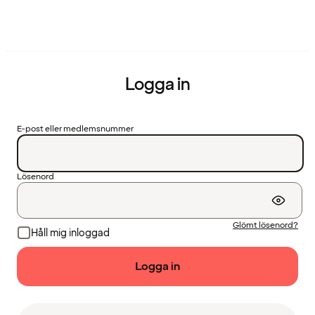
Logga in
E-post eller medlemsnummer
Lösenord
Glömt lösenord?
Håll mig inloggad
Logga in