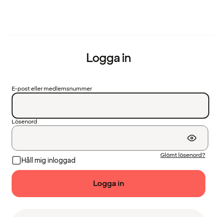
Logga in
E-post eller medlemsnummer
Lösenord
Glömt lösenord?
Håll mig inloggad
Logga in