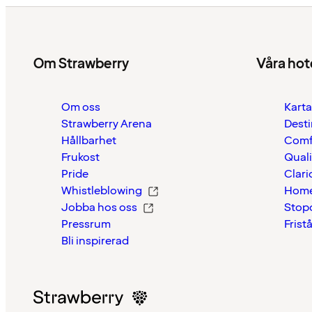
Om Strawberry
Våra hot
Om oss
Karta
Strawberry Arena
Desti
Hållbarhet
Comf
Frukost
Quali
Pride
Clari
Whistleblowing
Home
Jobba hos oss
Stop
Pressrum
Frist
Bli inspirerad