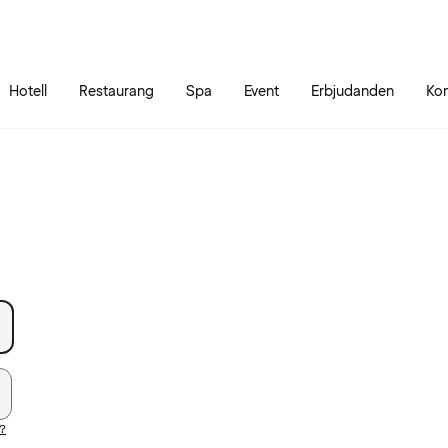
Gå till sidans innehåll
Gå till sidans huvudmeny
Hotell
Restaurang
Spa
Event
Erbjudanden
Kon
d?