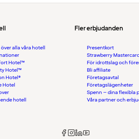
ell
Fler erbjudanden
 över alla våra hotell
Presentkort
nationer
Strawberry Mastercar
ort Hotel™
För idrottslag och för
ty Hotel™
Bli affiliate
on Hotel®
Företagsavtal
 Hotel
Företagslägenheter
over
Spenn – dina flexibla
ående hotell
Våra partner och erbj