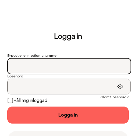
Logga in
E-post eller medlemsnummer
Lösenord
Glömt lösenord?
Håll mig inloggad
Logga in